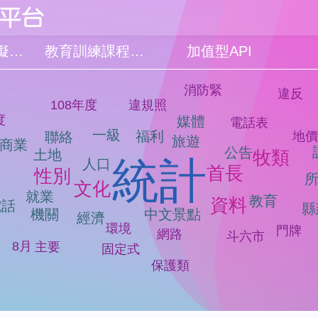
品質檢測模擬系統
教育訓練課程簡報
加值型API
消防緊
違反
108年度
違規照
度
媒體
電話表
一級
福利
地
聯絡
旅遊
商業
公告
土地
牧類
統計
人口
首長
性別
文化
就業
教育
資料
電話
縣
機關
中文景點
經濟
環境
門牌
網路
斗六市
8月
主要
固定式
保護類