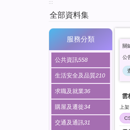
:::
全部資料集
服務分類
公共資訊
558
生活安全及品質
210
求職及就業
36
雲
購屋及遷徙
34
上架日
C
交通及通訊
31