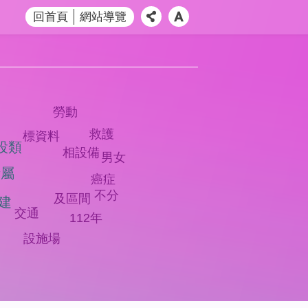
回首頁
網站導覽
勞動
價
救護
標資料
設類
相設備
男女
所屬
癌症
不分
及區間
建
交通
112年
設施場