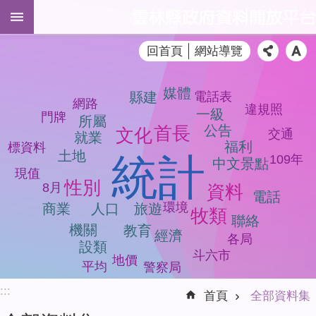
跳到主要內容區塊
進
:::
回首頁
網站導覽
階
搜
尋
媒體
電話表
縣建
網路
違規照
一級
門牌
所屬
首長
公告
文化
交通
就業
福利
標資料
全
土地
統計
109年
中文景點
部
現值
資
性別
8月
資料
電話
料
環境
商業
人口
旅遊
牧類
集
聯絡
機關
教育
經濟
各局
品
設類
斗六市
地價
質
平均
警察局
檢
:::
測
首頁
全部資料集
模