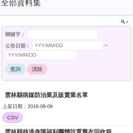
全部資料集
擬
系
統
教
育
訓
~
練
課
程
簡
報
加
雲林縣病媒防治業及販賣業名單
值
型
上架日期：2016-09-09
API
CSV
回
首
雲林縣核准身障福利團體設置舊衣回收箱