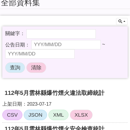
全部資料集
擬
系
統
教
育
訓
~
練
課
程
簡
報
加
112年5月雲林縣爆竹煙火違法取締統計
值
型
上架日期：2023-07-17
API
CSV
JSON
XML
XLSX
回
首
112年5月雲林縣爆竹煙火安全檢查統計