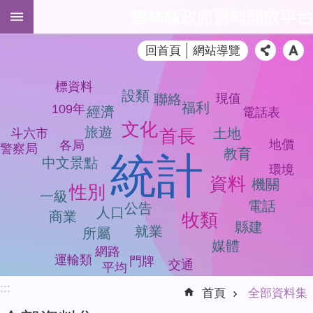
跳到主要內容區塊
進
:::
回首頁
網站導覽
階
搜
尋
標資料
設類
聯絡
現值
福利
109年
經濟
電話表
文化
旅遊
首長
土地
斗六市
地價
各局
警察局
全
教育
統計
中文景點
部
環境
資料
資
機關
性別
一級
料
電話
公告
人口
集
商業
牧類
縣建
就業
所屬
品
媒體
網路
質
運輸類
門牌
交通
平均
檢
:::
測
首頁
全部資料集
模