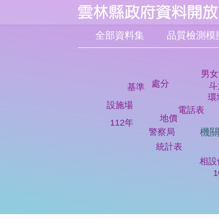
:::
跳到主要內容區塊
全部資料集
男女
處分
斗
基準
環
設施場
電話表
地價
112年
機
警察局
統計表
相設