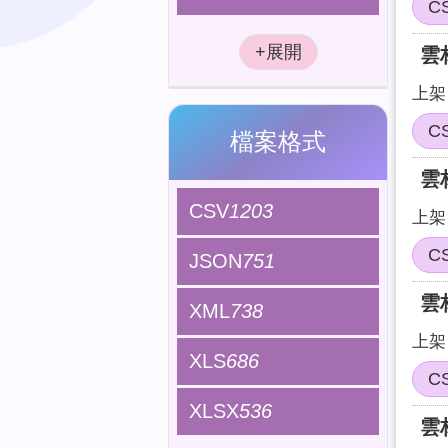
C
雲
上架日
C
檔案格式
雲
CSV
1203
上架日
C
JSON
751
雲
XML
738
上架日
XLS
686
C
XLSX
536
雲