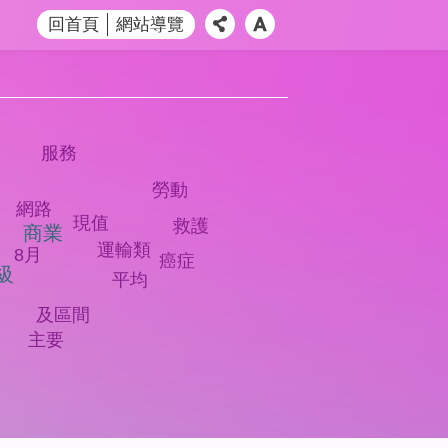
回首頁
網站導覽
服務
勞動
網路
現值
救護
商業
運輸類
8月
癌症
級
平均
及區間
主要