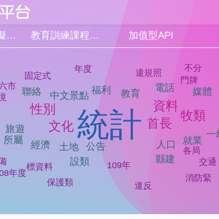
品質檢測模擬系統
教育訓練課程簡報
加值型API
不分
年度
違規照
固定式
門牌
六市
電話
福利
媒體
聯絡
教育
中文景點
境
資料
性別
統計
牧類
首長
文化
旅遊
關
一
所屬
就業
人口
經濟
公告
土地
各局
縣建
設類
備
交通
109年
標資料
108年度
消防緊
保護類
違反