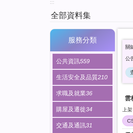
:::
全部資料集
服務分類
公共資訊
559
生活安全及品質
210
求職及就業
36
雲
購屋及遷徙
34
上架日
C
交通及通訊
31