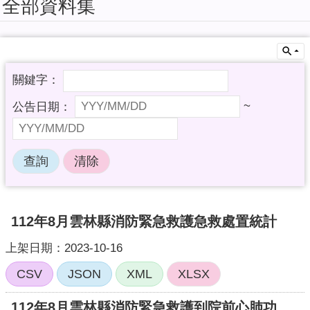
全部資料集
擬
系
統
教
育
訓
~
練
課
程
簡
報
加
112年8月雲林縣消防緊急救護急救處置統計
值
型
上架日期：2023-10-16
API
CSV
JSON
XML
XLSX
回
首
112年8月雲林縣消防緊急救護到院前心肺功能停止傷病患統計