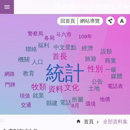
跳到主要內容區塊
進
:::
回首頁
網站導覽
階
搜
警察局
尋
斗六市
109年
各局
福利
中文景點
經濟
聯絡
設類
首長
旅遊
機關
商業
人口
全
統計
性別
部
一級
教育
網路
資
媒體
公告
料
門牌
牧類
文化
電話表
資料
土地
集
就業
現值
地價
所屬
品
電話
縣建
環境
交通
8月
質
檢
:::
測
首頁
全部資料集
模