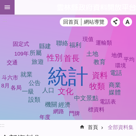
跳到主要內容區塊
進
:::
回首頁
網站導覽
階
搜
尋
現值
聯絡
運輸類
固定式
福利
縣建
所屬
土地
109年
地價
性別
首長
平均
旅遊
教育
交通
全
環境
統計
部
電話
資料
就業
斗六市
資
公告
牧類
商業
8月
料
各局
人口
文化
一級
媒體
集
中文景點
設類
電話表
機關
經濟
品
標資料
網路
質
門牌
年度
檢
:::
測
首頁
全部資料集
模