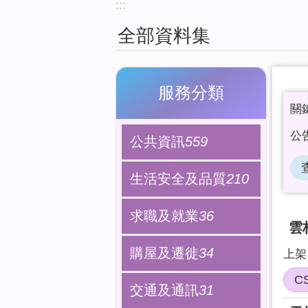
:::
全部資料集
服務分類
公共資訊
559
生活安全及品質
210
求職及就業
36
雲
購屋及遷徙
34
上架日
C
交通及通訊
31