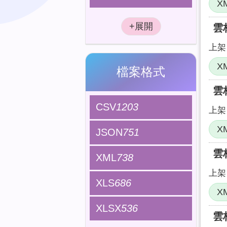
X
雲
上架日
X
檔案格式
雲
CSV
1203
上架日
X
JSON
751
雲
XML
738
上架日
XLS
686
X
XLSX
536
雲