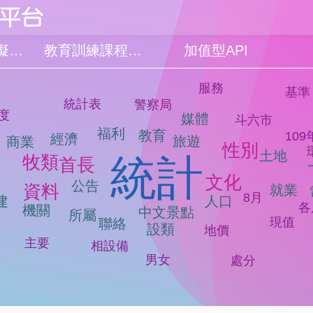
品質檢測模擬系統
教育訓練課程簡報
加值型API
服務
基準
統計表
警察局
度
媒體
斗六市
福利
教育
109
經濟
旅遊
商業
性別
土地
牧類
統計
首長
文化
公告
資料
就業
8月
人口
建
各
機關
中文景點
所屬
現值
聯絡
設類
地價
主要
相設備
男女
處分