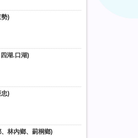
勢)
四湖.口湖)
忠)
鄉、林內鄉、莿桐鄉)