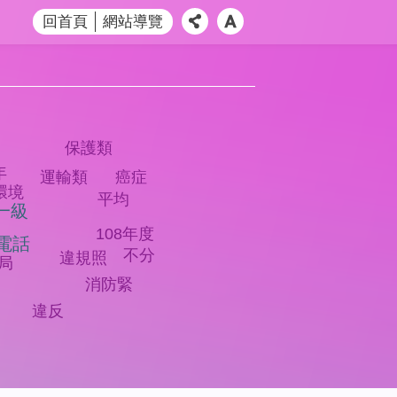
回首頁
網站導覽
保護類
年
癌症
運輸類
環境
平均
一級
108年度
電話
不分
違規照
局
消防緊
違反