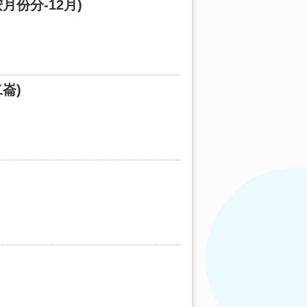
份分-12月)
崙)