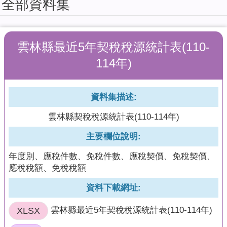
全部資料集
擬
系
統
雲林縣最近5年契稅稅源統計表(110-
教
育
114年)
訓
練
課
資料集描述:
程
雲林縣契稅稅源統計表(110-114年)
簡
報
主要欄位說明:
加
年度別、應稅件數、免稅件數、應稅契價、免稅契價、
值
應稅稅額、免稅稅額
型
API
資料下載網址:
回
XLSX
雲林縣最近5年契稅稅源統計表(110-114年)
首