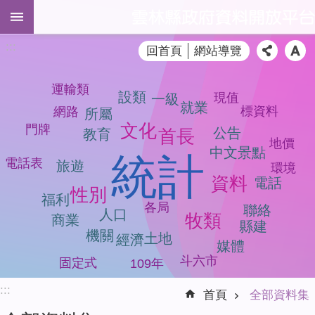
跳到主要內容區塊
進
:::
回首頁
網站導覽
階
搜
尋
運輸類
設類
現值
一級
就業
標資料
網路
所屬
文化
門牌
公告
首長
教育
地價
全
中文景點
統計
電話表
旅遊
部
環境
資料
電話
資
性別
福利
料
各局
聯絡
人口
集
牧類
商業
縣建
機關
土地
經濟
品
媒體
質
斗六市
固定式
109年
檢
:::
測
首頁
全部資料集
模