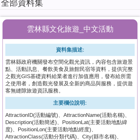
全部資料集
擬
系
統
雲林縣文化旅遊_中文活動
教
育
訓
資料集描述:
練
課
雲林縣政府機關發布空間化觀光資訊，內容包含旅遊景
程
點、活動訊息、餐飲美食及旅館民宿等資料，提供完整
簡
之觀光GIS基礎資料給業者進行加值應用，發布給所需
報
之使用者，創造觀光發展及全新的商品與服務，提供遊
客無縫隙旅遊資訊服務。
加
值
主要欄位說明:
型
API
AttractionID(活動編號)、AttractionName(活動名稱)、
Description(活動簡述)、PositionLat(主要活動地點緯
回
度)、PositionLon(主要活動地點經度)、
首
AttractionClass(活動分類代碼)、City(縣市名稱)、