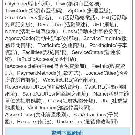
頁
CityCode(縣市代碼)、Town(鄉鎮市區名稱)、
TownCode(鄉鎮市區代碼)、ZipCode(郵遞區號)、
網
StreetAddress(路名)、Tel(活動聯絡電話)、Ext(活動聯
站
絡電話分機)、Description(活動簡述)、URL(網址)、
導
Name(活動主辦單位稱)、Class(活動主辦單位分類)、
覽
AgencyCode(活動主辦單位代碼)、ServiceTimeInfo(服
務時間資訊)、TrafficInfo(交通資訊)、ParkingInfo(停車
資訊)、Facilities(設施資訊)、ServiceStatus(營運狀
態)、IsPublicAccess(是否開放)、
IsAccessibleForFree(是否免費參加)、FeeInfo(收費資
訊)、PaymentMethods(付款方式)、LocatedCities(涵蓋
所在縣市鄉鎮)、WebsiteURL(官網網址)、
ReservationURLs(預約網站資訊)、MapURL(活動地圖
網址)、SameAsURLs(同義詞之網址)、Name(活動主辦
單位的社群媒體)、Class(社群媒體分類)、URL(社群媒
體網址)、VisitDuration(建議停留時間)、
AssetsClass(文化資產級別)、SubAttractions(子景
點)、Remarks(備註)、UpdateTime(最後修改時間)
資料下載網址: