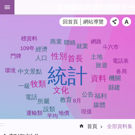
跳到主要內容區塊
進
:::
回首頁
網站導覽
階
搜
尋
標資料
商業
網路
聯絡
就業
斗六市
109年
經濟
性別
門牌
土地
首長
人口
電話表
全
旅遊
統計
環境
中文景點
各局
部
資料
機關
資
牧類
料
一級
縣建
文化
集
公告
福利
電話
教育
8月
所屬
品
媒體
設類
質
現值
地價
運輸類
平均
檢
:::
測
首頁
全部資料集
模