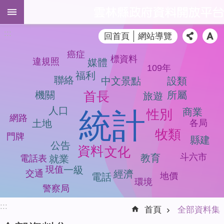
跳到主要內容區塊
進
:::
回首頁
網站導覽
階
搜
癌症
標資料
尋
違規照
媒體
109年
福利
聯絡
設類
中文景點
首長
所屬
機關
旅遊
全
人口
商業
性別
統計
網路
部
各局
土地
資
牧類
門牌
縣建
料
公告
資料
文化
集
斗六市
教育
就業
電話表
一級
現值
品
交通
經濟
地價
電話
環境
質
警察局
檢
:::
測
首頁
全部資料集
模