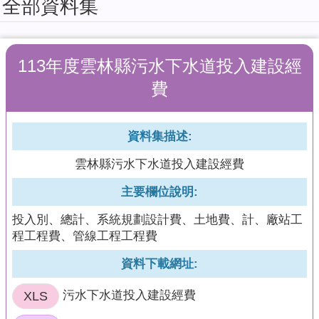
全部資料集
擬
系
統
113年度雲林縣污水下水道投入建設經
教
育
費
訓
練
課
資料集描述:
程
雲林縣污水下水道投入建設經費
簡
報
主要欄位說明:
加
投入別、總計、系統規劃設計費、土地費、計、廠站工
值
程工程費、管線工程工程費
型
API
資料下載網址:
回
XLS
污水下水道投入建設經費
首