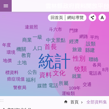
跳到主要內容區塊
進
:::
回首頁
網站導覽
階
搜
違規照
尋
斗六市
門牌
網路
一級
平均
商業
中文景點
經濟
設類
年度
首長
人口
機關
旅遊
縣建
全
環境
統計
教育
性別
部
聯絡
地價
土地
資
各局
牧類
料
8月
文化
公告
標資料
電話表
資料
集
就業
現值
癌症
福利
所屬
品
交通
電話
媒體
警察局
109年
質
運輸類
檢
:::
測
首頁
全部資料集
模