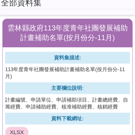
全部資料集
擬
系
統
雲林縣政府113年度青年社團發展補助
教
育
計畫補助名單(按月份分-11月)
訓
練
課
資料集描述:
程
113年度青年社團發展補助計畫補助名單(按月份分-11
簡
月)
報
主要欄位說明:
加
值
計畫編號、申請單位、申請補助項目、計畫總經費、自
型
籌經費、申請補助經費、核准補助經費、核銷經費
API
資料下載網址:
回
首
XLSX