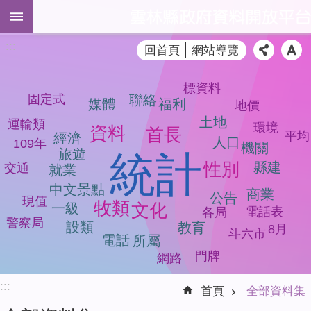
跳到主要內容區塊
進
:::
回首頁
網站導覽
階
搜
尋
標資料
聯絡
固定式
媒體
福利
地價
土地
運輸類
環境
資料
首長
平均
經濟
人口
109年
機關
全
旅遊
統計
部
性別
縣建
交通
就業
資
中文景點
商業
料
公告
現值
牧類
文化
一級
電話表
集
各局
警察局
設類
教育
8月
斗六市
電話
所屬
品
質
門牌
網路
檢
:::
測
首頁
全部資料集
模