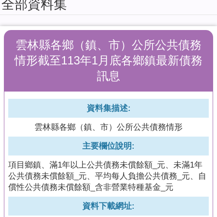
全部資料集
擬
系
統
雲林縣各鄉（鎮、市）公所公共債務
教
育
情形截至113年1月底各鄉鎮最新債務
訓
訊息
練
課
程
資料集描述:
簡
報
雲林縣各鄉（鎮、市）公所公共債務情形
加
主要欄位說明:
值
項目鄉鎮、滿1年以上公共債務未償餘額_元、未滿1年
型
公共債務未償餘額_元、平均每人負擔公共債務_元、自
API
償性公共債務未償餘額_含非營業特種基金_元
回
資料下載網址:
首