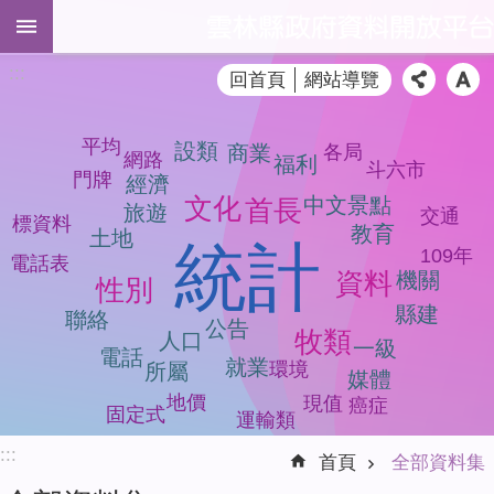
跳到主要內容區塊
進
:::
回首頁
網站導覽
階
搜
尋
平均
設類
各局
商業
網路
福利
斗六市
門牌
經濟
文化
中文景點
首長
旅遊
交通
標資料
教育
全
土地
統計
109年
部
電話表
資料
機關
性別
資
料
縣建
聯絡
公告
牧類
集
人口
一級
電話
就業
環境
所屬
媒體
品
地價
現值
癌症
質
固定式
運輸類
檢
:::
測
首頁
全部資料集
模