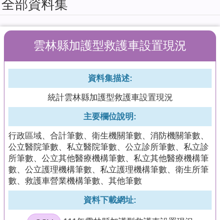
全部資料集
擬
系
統
雲林縣加護型救護車設置現況
教
育
訓
資料集描述:
練
課
統計雲林縣加護型救護車設置現況
程
簡
主要欄位說明:
報
行政區域、合計筆數、衛生機關筆數、消防機關筆數、
加
公立醫院筆數、私立醫院筆數、公立診所筆數、私立診
值
所筆數、公立其他醫療機構筆數、私立其他醫療機構筆
型
數、公立護理機構筆數、私立護理機構筆數、衛生所筆
API
數、救護車營業機構筆數、其他筆數
資料下載網址:
回
首