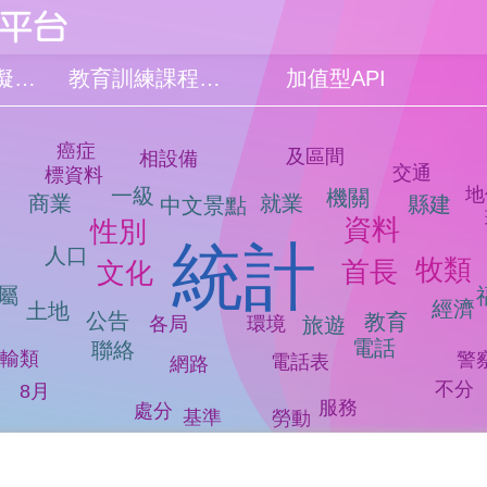
品質檢測模擬系統
教育訓練課程簡報
加值型API
癌症
及區間
相設備
交通
標資料
一級
地
機關
商業
就業
縣建
中文景點
年
資料
性別
統計
人口
牧類
首長
文化
屬
經濟
土地
公告
教育
環境
各局
旅遊
電話
聯絡
輸類
警
電話表
網路
不分
8月
服務
處分
基準
勞動