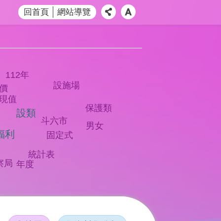
回首頁
網站導覽
112年
設施場
價
現值
保護類
設類
斗六市
男女
福利
固定式
統計表
察局
年度