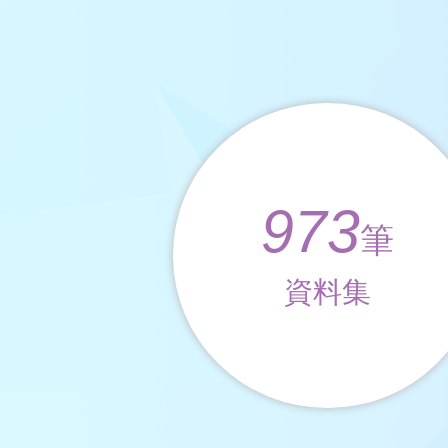
973
筆
資料集