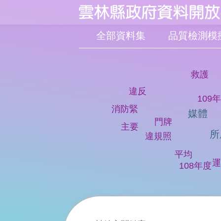
:::
跳到主要內容區塊
全部資料集
救護
違反
109
消防緊
媒體
門牌
主要
所
違規照
平均
運
108年度